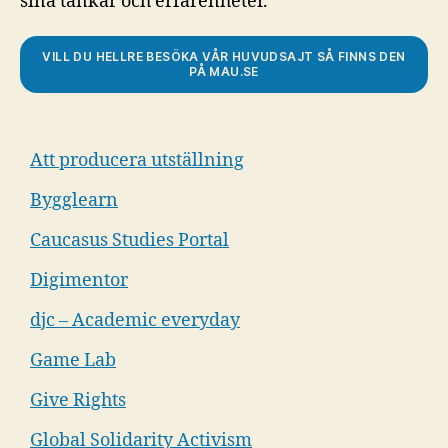
sina tankar och erfarenheter.
VILL DU HELLRE BESÖKA VÅR HUVUDSAJT SÅ FINNS DEN
PÅ MAU.SE
Att producera utställning
Bygglearn
Caucasus Studies Portal
Digimentor
djc – Academic everyday
Game Lab
Give Rights
Global Solidarity Activism