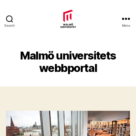
Search
Menu
Malmö
universitets
webbportal
Malmö universitets
webbportal